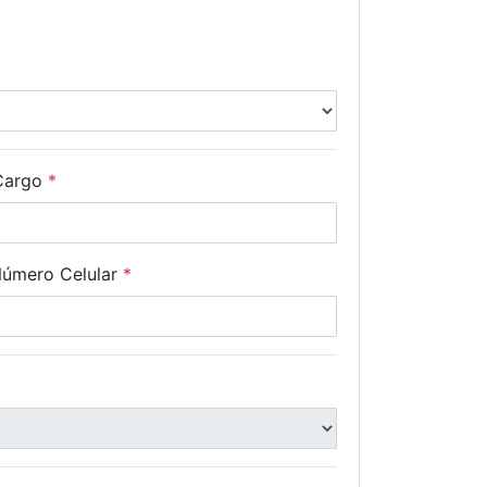
Cargo
*
Número Celular
*