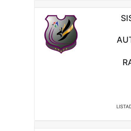
SI
AU
R
LISTA